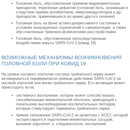
Головная боль, обусловленная приемом медикаментозных
препаратов, ятрогенная цефалгия (головная боль, возникшая в
следствии приема антибиотиков, иммуномодуляторов и др,
препаратов, применявшихся во время другого лечения)
Головная боль на фоне астено-депрессивного состояния в
условиях вынужденных ограничений и самоизоляции, а также
обусловленные тревожно-фобическими расстройствами
Головная боль, обусловленная непосредственным
воздействием вируса SARS-CoV-2 (ковид 19)
ВОЗМОЖНЫЕ МЕХАНИЗМЫ ВОЗНИКНОВЕНИЯ
ГОЛОВНОЙ БОЛИ ПРИ КОВИД 19
На уровне носового эпителия система тройничного нерва может
активироваться периферически прямым действием SARS-CoV-2 на
носовой эпителий или ветви тройничного нерва. Его активация может
происходить из-за:
системного воспаления, которое может способствовать
сенсибилизации менингеальной оболочки, приводящей к
локальному высвобождению воспалительных пептидов,
которые стимулируют терминалы тройничного нерва;
прямое связывание SARS-CoV-2 из кровотока с ACE2, который
экспрессируется эндотелием менингеальных сосудов,
вызывая эндотелит и, следовательно, воспаление.