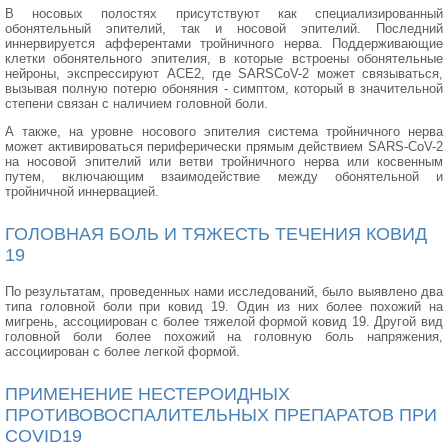
В носовых полостях присутствуют как специализированный
обонятельный эпителий, так и носовой эпителий. Последний
иннервируется афферентами тройничного нерва. Поддерживающие
клетки обонятельного эпителия, в которые встроены обонятельные
нейроны, экспрессируют ACE2, где SARSCoV-2 может связываться,
вызывая полную потерю обоняния - симптом, который в значительной
степени связан с наличием головной боли.
А также, на уровне носового эпителия система тройничного нерва
может активироваться периферически прямым действием SARS-CoV-2
на носовой эпителий или ветви тройничного нерва или косвенным
путем, включающим взаимодействие между обонятельной и
тройничной иннервацией.
ГОЛОВНАЯ БОЛЬ И ТЯЖЕСТЬ ТЕЧЕНИЯ КОВИД
19
По результатам, проведенных нами исследований, было выявлено два
типа головной боли при ковид 19. Один из них более похожий на
мигрень, ассоциирован с более тяжелой формой ковид 19. Другой вид
головной боли более похожий на головную боль напряжения,
ассоциирован с более легкой формой.
ПРИМЕНЕНИЕ НЕСТЕРОИДНЫХ
ПРОТИВОВОСПАЛИТЕЛЬНЫХ ПРЕПАРАТОВ ПРИ
COVID19