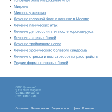
Головная боль напряжения ХГБН
Мигрень
Мигрень у женщин
Лечение головной боли в клинике в Москве
Лечение панических атак
Лечение депресссии в тч после коронавируса
Лечение лицевых болей
Лечение тройничного нерва
Лечение хронического болевого синдрома
Лечение стресса и постстрессовых расстройств
Редкие формы головных болей
ООО " Цефалголог"
© Все права защищены
Создание сайта
CMS UlterSuite
О клинике
Что мы лечим
Задать вопрос
Цены
Контакты