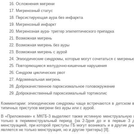
Осложнения мигрени
Мигренозный статус
Персистирующая аура без инфаркта
Мигренозный инфаркт
Мигренозная аура- триггер эпилептического припадка
Возможная мигрень
Возможная мигрень без ауры
Возможная мигрень с аурой
Эпизодические синдромы, которые могут сочетаться с мигрень
Повторяющиеся желудочно-кишечные нарушения
Синдром циклических рвот
Абдоминальная мигрень
Доброкачественное пароксизмальное головокружение
Доброкачественный пароксизмальный тортиколис
Комментарии: эпизодические синдромы чаще встречаются в детском в
типичных приступов мигрени без ауры или с аурой.
В «Приложении» к МКГБ-3 выделяют также истинную менструальную м
только в перименструальный период (за 2-3дня до и в первые 3 д
менструацией, при которой приступы ГБ могут возникать и в другие дн
является не только менструация, но и другие триггеры) [8].