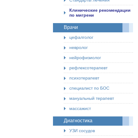
Стандарты лечения
Клинические рекомендации
по мигрени
Врачи
цефалголог
невролог
нейрофизиолог
рефлексотерапевт
психотерапевт
специалист по БОС
мануальный терапевт
массажист
Диагностика
УЗИ сосудов