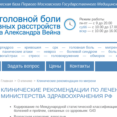
ческая база Первого Московского Государственного Медицинск
Режим работы
пн-пт — с 9 до 20.00
субб
— с 10.00 до 17.00
вскр
— с 10.00 до 16.00
ергидроз
кривошея
срк
головная боль
мигре
панические атаки
невроз
болевой синдром
боль
вога/страх
стресс
головокружение
обморок
Задать вопрос
Цены
Контакты
Главная
>
О клинике
>
Клинические рекомендации по мигрени
КЛИНИЧЕСКИЕ РЕКОМЕНДАЦИИ ПО ЛЕЧЕ
МИНИСТЕРСТВА ЗДРАВООХРАНЕНИЯ РФ
Кодирование по Международной статистической классификаци
болезней и проблем, связанных со здоровьем: G43
Возрастная категория: взрослые