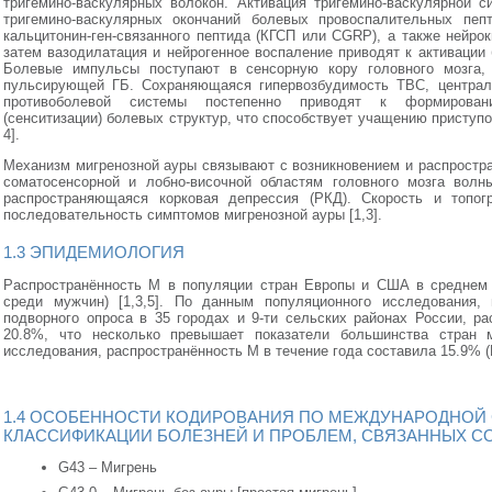
тригемино-васкулярных волокон. Активация тригемино-васкулярной 
тригемино-васкулярных окончаний болевых провоспалительных пепт
кальцитонин-ген-связанного пептида (КГСП или CGRP), а также нейрок
затем вазодилатация и нейрогенное воспаление приводят к активации
Болевые импульсы поступают в сенсорную кору головного мозга
пульсирующей ГБ. Сохраняющаяся гипервозбудимость ТВС, централ
противоболевой системы постепенно приводят к формировани
(сенситизации) болевых структур, что способствует учащению приступов
4].
Механизм мигренозной ауры связывают с возникновением и распростра
соматосенсорной и лобно-височной областям головного мозга волн
распространяющаяся корковая депрессия (РКД). Скорость и топо
последовательность симптомов мигренозной ауры [1,3].
1.3 ЭПИДЕМИОЛОГИЯ
Распространённость М в популяции стран Европы и США в среднем
среди мужчин) [1,3,5]. По данным популяционного исследования,
подворного опроса в 35 городах и 9-ти сельских районах России, р
20.8%, что несколько превышает показатели большинства стран м
исследования, распространённость М в течение года составила 15.9% (М
1.4 ОСОБЕННОСТИ КОДИРОВАНИЯ ПО МЕЖДУНАРОДНОЙ
КЛАССИФИКАЦИИ БОЛЕЗНЕЙ И ПРОБЛЕМ, СВЯЗАННЫХ СО
G43 – Мигрень