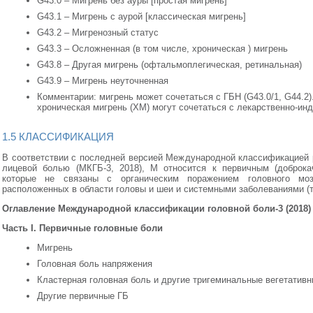
G43.0 – Мигрень без ауры [простая мигрень]
G43.1 – Мигрень с аурой [классическая мигрень]
G43.2 – Мигренозный статус
G43.3 – Осложненная (в том числе, хроническая ) мигрень
G43.8 – Другая мигрень (офтальмоплегическая, ретинальная)
G43.9 – Мигрень неуточненная
Комментарии: мигрень может сочетаться с ГБН (G43.0/1, G44.2)
хроническая мигрень (ХМ) могут сочетаться с лекарственно-ин
1.5 КЛАССИФИКАЦИЯ
В соответствии с последней версией Международной классификацией 
лицевой болью (МКГБ-3, 2018), М относится к первичным (доброка
которые не связаны с органическим поражением головного мозг
расположенных в области головы и шеи и системными заболеваниями (таб
Оглавление Международной классификации головной боли-3 (2018) [
Часть I. Первичные головные боли
Мигрень
Головная боль напряжения
Кластерная головная боль и другие тригеминальные вегетатив
Другие первичные ГБ