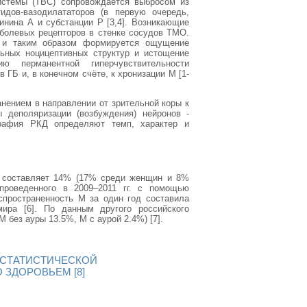
системы (ТВС) сопровождается выбросом из
идов-вазодилататоров (в первую очередь,
инина А и субстанции Р [3,4]. Возникающие
 болевых рецепторов в стенке сосудов ТМО.
, и таким образом формируется ощущение
ьных ноцицептивных структур и истощение
ю перманентной гиперчувствительности
 ГБ и, в конечном счёте, к хронизации М [1-
нением в направлении от зрительной коры к
ы деполяризации (возбуждения) нейронов -
графия РКД определяют темп, характер и
 составляет 14% (17% среди женщин и 8%
 проведенного в 2009–2011 гг. с помощью
аспространенность М за один год составила
ира [6]. По данным другого российского
 без ауры 13.5%, М с аурой 2.4%) [7].
 СТАТИСТИЧЕСКОЙ
 ЗДОРОВЬЕМ [8]