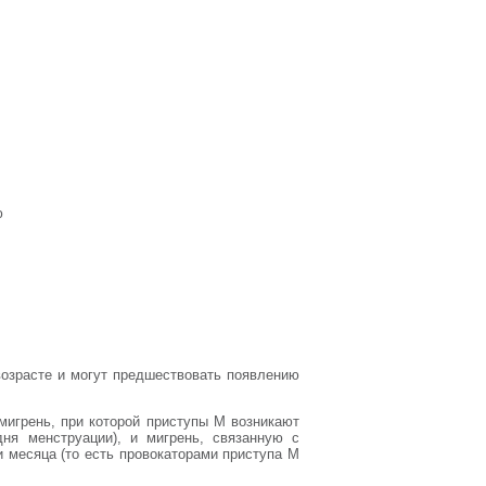
ю
озрасте и могут предшествовать появлению
игрень, при которой приступы М возникают
ня менструации), и мигрень, связанную с
и месяца (то есть провокаторами приступа М