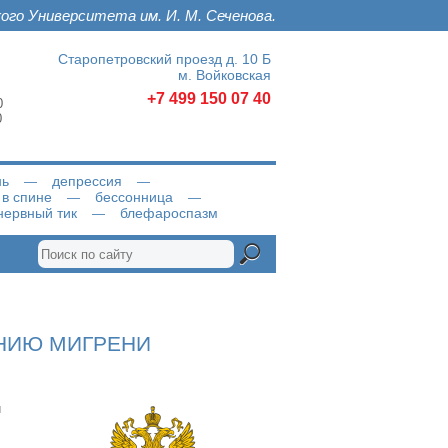
ого Университета им. И. М. Сеченова.
Старопетровский проезд д. 10 Б
м. Войковская
+7 499 150 07 40
 
 
нь
депрессия
 в спине
бессонница
нервный тик
блефароспазм
НИЮ МИГРЕНИ
и