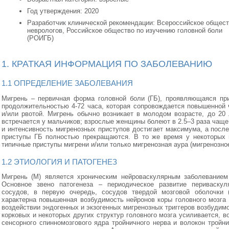
Год утверждения: 2020
Разработчик клинической рекомендации: Всероссийское общес
неврологов, Российское общество по изучению головной боли
(РОИГБ)
1. КРАТКАЯ ИНФОРМАЦИЯ ПО ЗАБОЛЕВАНИЮ
1.1 ОПРЕДЕЛЕНИЕ ЗАБОЛЕВАНИЯ
Мигрень – первичная форма головной боли (ГБ), проявляющаяся пр
продолжительностью 4-72 часа, которая сопровождается повышенной ч
и/или рвотой. Мигрень обычно возникает в молодом возрасте, до 20
встречается у мальчиков; взрослые женщины болеют в 2.5–3 раза чаще,
и интенсивность мигренозных приступов достигает максимума, а после
приступы ГБ полностью прекращаются. В то же время у некоторых 
типичные приступы мигрени и/или только мигренозная аура (мигренозное
1.2 ЭТИОЛОГИЯ И ПАТОГЕНЕЗ
Мигрень (М) является хроническим нейроваскулярным заболеванием
Основное звено патогенеза – периодическое развитие периваскул
сосудов, в первую очередь, сосудов твердой мозговой оболочки 
характерна повышенная возбудимость нейронов коры головного мозга и
воздействии эндогенных и экзогенных мигренозных триггеров возбудим
корковых и некоторых других структур головного мозга усиливается, в
сенсорного спинномозгового ядра тройничного нерва и волокон трой