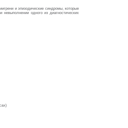
мигрени и эпизодические синдромы, которые
ри невыполнении одного из диагностических
сах)