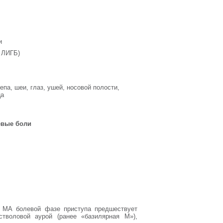
и
. ЛИГБ)
епа, шеи, глаз, ушей, носовой полости,
ца
евые боли
 МА болевой фазе приступа предшествует
тволовой аурой (ранее «базилярная М»),