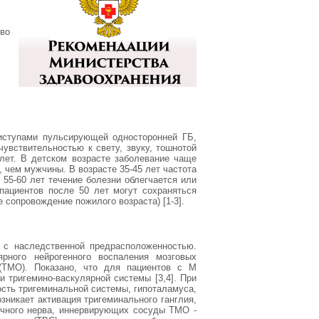
тво
иступами пульсирующей односторонней ГБ,
увствительностью к свету, звуку, тошнотой
 лет. В детском возрасте заболевание чаще
 чем мужчины. В возрасте 35-45 лет частота
 55-60 лет течение болезни облегчается или
пациентов после 50 лет могут сохраняться
 сопровождение пожилого возраста) [1-3].
 с наследственной предрасположенностью.
ярного нейрогенного воспаления мозговых
(ТМО). Показано, что для пациентов с М
 тригемино-васкулярной системы [3,4]. При
ость тригеминальной системы, гипоталамуса,
озникает активация тригеминального ганглия,
ничного нерва, иннервирующих сосуды ТМО -