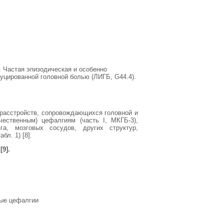
. Частая эпизодическая и особенно
дуцированной головной болью (ЛИГБ, G44.4).
расстройств, сопровождающихся головной и
чественным) цефалгиям (часть I, МКГБ-3),
а, мозговых сосудов, других структур,
л. 1) [8].
9].
ные цефалгии