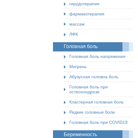
гирудотерапия
фармакотерапия
массаж
ЛФК
Головная боль
Головная боль напряжения
Мигрень
Абузусная головна боль
Головная боль при
остеохондрозе
Кластерная головная боль
Редкие головные боли
Головная боль при COVID19
Беременность