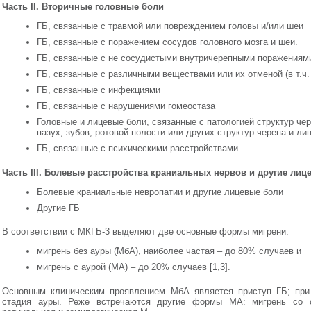
Часть II. Вторичные головные боли
ГБ, связанные с травмой или повреждением головы и/или шеи
ГБ, связанные с поражением сосудов головного мозга и шеи.
ГБ, связанные с не сосудистыми внутричерепными поражениям
ГБ, связанные с различными веществами или их отменой (в т.ч
ГБ, связанные с инфекциями
ГБ, связанные с нарушениями гомеостаза
Головные и лицевые боли, связанные с патологией структур чер
пазух, зубов, ротовой полости или других структур черепа и ли
ГБ, связанные с психическими расстройствами
Часть III. Болевые расстройства краниальных нервов и другие лиц
Болевые краниальные невропатии и другие лицевые боли
Другие ГБ
В соответствии с МКГБ-3 выделяют две основные формы мигрени:
мигрень без ауры (МбА), наиболее частая – до 80% случаев и
мигрень с аурой (МА) – до 20% случаев [1,3].
Основным клиническим проявлением МбА является приступ ГБ; при
стадия ауры. Реже встречаются другие формы МА: мигрень со с