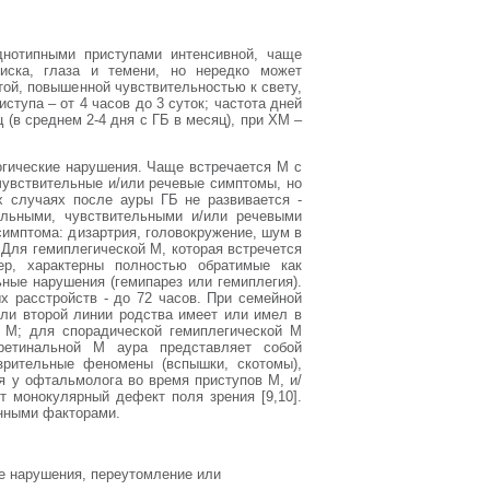
нотипными приступами интенсивной, чаще
иска, глаза и темени, но нередко может
той, повышенной чувствительностью к свету,
ступа – от 4 часов до 3 суток; частота дней
 (в среднем 2-4 дня с ГБ в месяц), при ХМ –
гические нарушения. Чаще встречается М с
чувствительные и/или речевые симптомы, но
х случаях после ауры ГБ не развивается -
ельными, чувствительными и/или речевыми
имптома: дизартрия, головокружение, шум в
 Для гемиплегической М, которая встречется
ер, характерны полностью обратимые как
ные нарушения (гемипарез или гемиплегия).
х расстройств - до 72 часов. При семейной
или второй линии родства имеет или имел в
 М; для спорадической гемиплегической М
 ретинальной М аура представляет собой
зрительные феномены (вспышки, скотомы),
я у офтальмолога во время приступов М, и/
 монокулярный дефект поля зрения [9,10].
енными факторами.
е нарушения, переутомление или