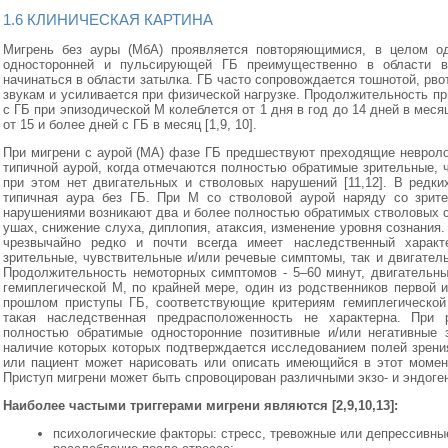
1.6 КЛИНИЧЕСКАЯ КАРТИНА
Мигрень без ауры (МбА) проявляется повторяющимися, в целом од
односторонней и пульсирующей ГБ преимущественно в области в
начинаться в области затылка. ГБ часто сопровождается тошнотой, рво
звукам и усиливается при физической нагрузке. Продолжительность при
с ГБ при эпизодической М колеблется от 1 дня в год до 14 дней в месяц
от 15 и более дней с ГБ в месяц [1,9, 10].
При мигрени с аурой (МА) фазе ГБ предшествуют преходящие невроло
типичной аурой, когда отмечаются полностью обратимые зрительные, 
при этом нет двигательных и стволовых нарушений [11,12]. В редки
типичная аура без ГБ. При М со стволовой аурой наряду со зрит
нарушениями возникают два и более полностью обратимых стволовых с
ушах, снижение слуха, диплопия, атаксия, изменение уровня сознания.
чрезвычайно редко и почти всегда имеет наследственный характ
зрительные, чувствительные и/или речевые симптомы, так и двигатель
Продолжительность немоторных симптомов - 5–60 минут, двигательны
гемиплегической М, по крайней мере, один из родственников первой 
прошлом приступы ГБ, соответствующие критериям гемиплегической
такая наследственная предрасположенность не характерна. При
полностью обратимые односторонние позитивные и/или негативные 
наличие которых которых подтверждается исследованием полей зрени
или пациент может нарисовать или описать имеющийся в этот момент
Приступ мигрени может быть спровоцирован различными экзо- и эндог
Наиболее частыми триггерами мигрени являются [2,9,10,13]:
психологические факторы: стресс, тревожные или депрессивны