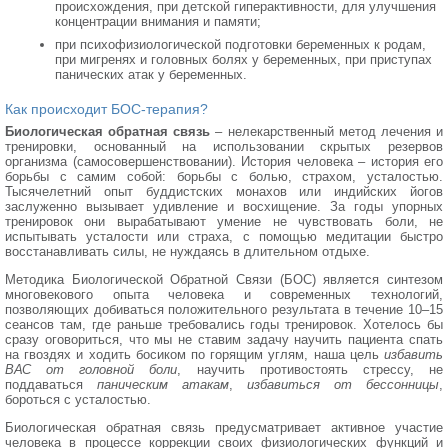
происхождения, при детской гиперактивности, для улучшения
концентрации внимания и памяти;
при психофизиологической подготовки беременных к родам,
при мигренях и головных болях у беременных, при приступах
панических атак у беременных.
Как происходит БОС-терапия?
Биологическая обратная связь
– нелекарственный метод лечения и 
тренировки, основанный на использовании скрытых резервов
организма (самосовершенствовании). История человека – история его
борьбы с самим собой: борьбы с болью, страхом, усталостью.
Тысячелетний опыт буддистских монахов или индийских йогов
заслуженно вызывает удивление и восхищение. За годы упорных
тренировок они вырабатывают умение не чувствовать боли, не
испытывать усталости или страха, с помощью медитации быстро
восстанавливать силы, не нуждаясь в длительном отдыхе.
Методика Биологической Обратной Связи (БОС) является синтезом
многовекового опыта человека и современных технологий,
позволяющих добиваться положительного результата в течение 10–15
сеансов там, где раньше требовались годы тренировок. Хотелось бы
сразу оговориться, что мы не ставим задачу научить пациента спать
на гвоздях и ходить босиком по горящим углям, наша цель
избавить
ВАС от головной боли
, научить противостоять стрессу, не
поддаваться
паническим атакам
,
избавиться от бессонницы
,
бороться с усталостью.
Биологическая обратная связь предусматривает активное участие
человека в процессе коррекции своих физиологических функций и