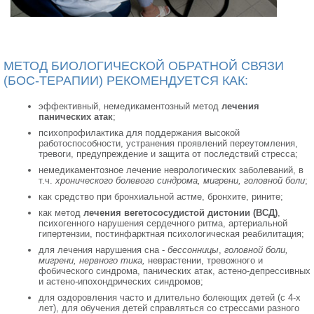
МЕТОД БИОЛОГИЧЕСКОЙ ОБРАТНОЙ СВЯЗИ
(БОС-ТЕРАПИИ) РЕКОМЕНДУЕТСЯ КАК:
эффективный, немедикаментозный метод
лечения
панических атак
;
психопрофилактика для поддержания высокой
работоспособности, устранения проявлений переутомления,
тревоги, предупреждение и защита от последствий стресса;
немедикаментозное лечение неврологических заболеваний, в
т.ч.
хронического болевого синдрома, мигрени, головной боли
;
как средство при бронхиальной астме, бронхите, рините;
как метод
лечения вегетососудистой дистонии (ВСД)
,
психогенного нарушения сердечного ритма, артериальной
гипертензии, постинфарктная психологическая реабилитация;
для лечения нарушения сна -
бессонницы
,
головной боли,
мигрени, нервного тика,
неврастении, тревожного и 
фобического синдрома, панических атак, астено-депрессивных
и астено-ипохондрических синдромов;
для оздоровления часто и длительно болеющих детей (с 4-х
лет), для обучения детей справляться со стрессами разного