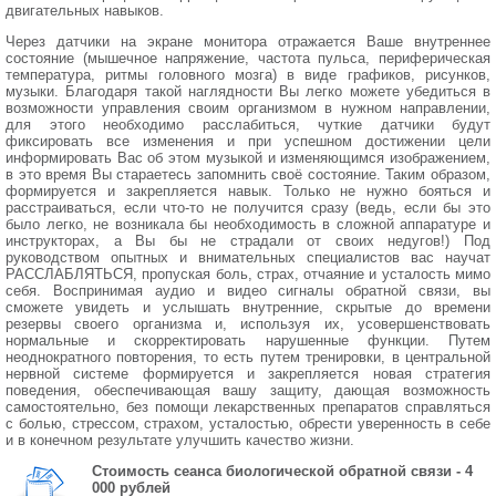
двигательных навыков.
Через датчики на экране монитора отражается Ваше внутреннее
состояние (мышечное напряжение, частота пульса, периферическая
температура, ритмы головного мозга) в виде графиков, рисунков,
музыки. Благодаря такой наглядности Вы легко можете убедиться в
возможности управления своим организмом в нужном направлении,
для этого необходимо расслабиться, чуткие датчики будут
фиксировать все изменения и при успешном достижении цели
информировать Вас об этом музыкой и изменяющимся изображением,
в это время Вы стараетесь запомнить своё состояние. Таким образом,
формируется и закрепляется навык. Только не нужно бояться и
расстраиваться, если что-то не получится сразу (ведь, если бы это
было легко, не возникала бы необходимость в сложной аппаратуре и
инструкторах, а Вы бы не страдали от своих недугов!) Под
руководством опытных и внимательных специалистов вас научат
РАССЛАБЛЯТЬСЯ, пропуская боль, страх, отчаяние и усталость мимо
себя. Воспринимая аудио и видео сигналы обратной связи, вы
сможете увидеть и услышать внутренние, скрытые до времени
резервы своего организма и, используя их, усовершенствовать
нормальные и скорректировать нарушенные функции. Путем
неоднократного повторения, то есть путем тренировки, в центральной
нервной системе формируется и закрепляется новая стратегия
поведения, обеспечивающая вашу защиту, дающая возможность
самостоятельно, без помощи лекарственных препаратов справляться
с болью, стрессом, страхом, усталостью, обрести уверенность в себе
и в конечном результате улучшить качество жизни.
Стоимость сеанса биологической обратной связи - 4
000 рублей