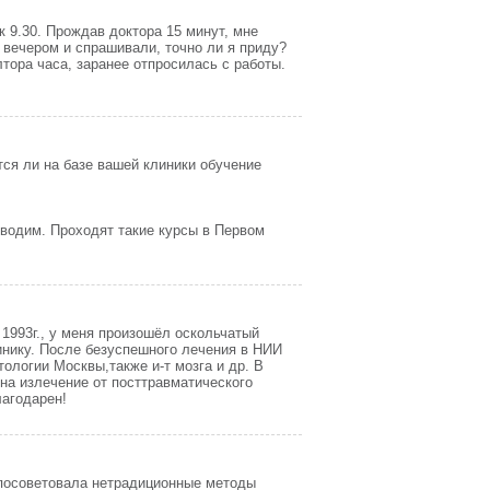
к 9.30. Прождав доктора 15 минут, мне
а вечером и спрашивали, точно ли я приду?
тора часа, заранее отпросилась с работы.
тся ли на базе вашей клиники обучение
водим. Проходят такие курсы в Первом
 1993г., у меня произошёл оскольчатый
инику. После безуспешного лечения в НИИ
тологии Москвы,также и-т мозга и др. В
на излечение от посттравматического
лагодарен!
 посоветовала нетрадиционные методы