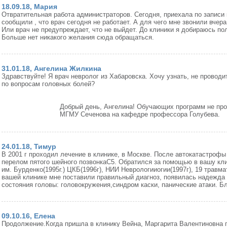
18.09.18, Мария
Отвратительная работа администраторов. Сегодня, приехала по записи 
сообщили , что врач сегодня не работает. А для чего мне звонили вчер
Или врач не предупреждает, что не выйдет. До клиники я добираюсь пол
Больше нет никакого желания сюда обращаться.
31.01.18, Ангелина Жилкина
Здравствуйте! Я врач невролог из Хабаровска. Хочу узнать, не проводи
по вопросам головных болей?
Добрый день, Ангелина! Обучающих программ не про
МГМУ Сеченова на кафедре профессора Голубева.
24.01.18, Тимур
В 2001 г проходил лечение в клинике, в Москве. После автокатастрофы
перелом пятого шейного позвонкаС5. Обратился за помощью в вашу кл
им. Бурденко(1995г.) ЦКБ(1996г), НИИ Неврологииогии(1997г), 19 травма
вашей клинике мне поставили правильный диагноз, появилась надежда 
состояния головы: головокружения,синдром каски, панические атаки. Б
09.10.16, Елена
Продолжение.Когда пришла в клинику Вейна, Маргарита Валентиновна