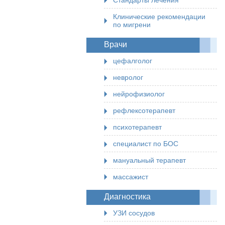
Стандарты лечения
Клинические рекомендации
по мигрени
Врачи
цефалголог
невролог
нейрофизиолог
рефлексотерапевт
психотерапевт
специалист по БОС
мануальный терапевт
массажист
Диагностика
УЗИ сосудов