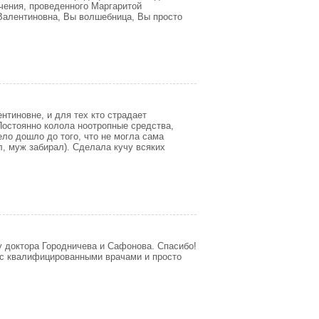
чения, проведенного Маргаритой
Валентиновна, Вы волшебница, Вы просто
нтиновне, и для тех кто страдает
 Постоянно колола ноотропные средства,
ело дошло до того, что не могла сама
л, муж забирал). Сделала кучу всяких
у доктора Городничева и Сафонова. Спасибо!
 с квалифицированными врачами и просто