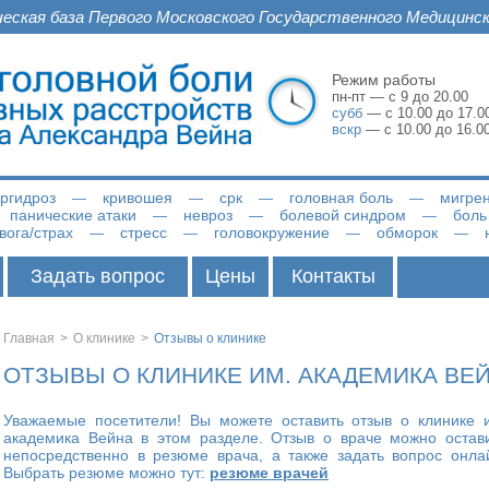
ческая база Первого Московского Государственного Медицинск
Режим работы
пн-пт — с 9 до 20.00
субб
— с 10.00 до 17.00
вскр
— с 10.00 до 16.00
ергидроз
кривошея
срк
головная боль
мигре
панические атаки
невроз
болевой синдром
боль
вога/страх
стресс
головокружение
обморок
Задать вопрос
Цены
Контакты
Главная
>
О клинике
>
Отзывы о клинике
ОТЗЫВЫ О КЛИНИКЕ ИМ. АКАДЕМИКА ВЕ
Уважаемые посетители! Вы можете оставить отзыв о клинике 
академика Вейна в этом разделе. Отзыв о враче можно остав
непосредственно в резюме врача, а также задать вопрос онла
Выбрать резюме можно тут:
резюме врачей