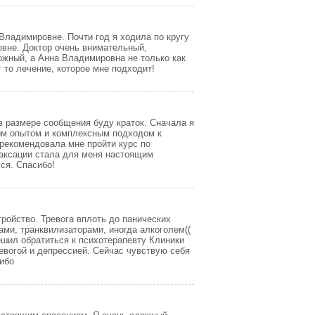
Владимировне. Почти год я ходила по кругу
овне. Доктор очень внимательный,
ожный, а Анна Владимировна не только как
т то лечение, которое мне подходит!
в размере сообщения буду краток. Сначала я
ым опытом и комплексным подходом к
орекомендовала мне пройти курс по
аксации стала для меня настоящим
лся. Спасибо!
тройство. Тревога вплоть до панических
ми, транквилизаторами, иногда алкоголем((
ешил обратиться к психотерапевту Клиники
евогой и депрессией. Сейчас чувствую себя
ибо