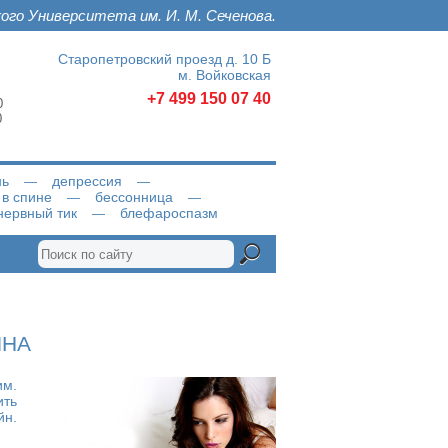
ого Университета им. И. М. Сеченова.
Старопетровский проезд д. 10 Б
м. Войковская
+7 499 150 07 40
 
 
нь
депрессия
 в спине
бессонница
нервный тик
блефароспазм
ЙНА
им.
ить
йн.