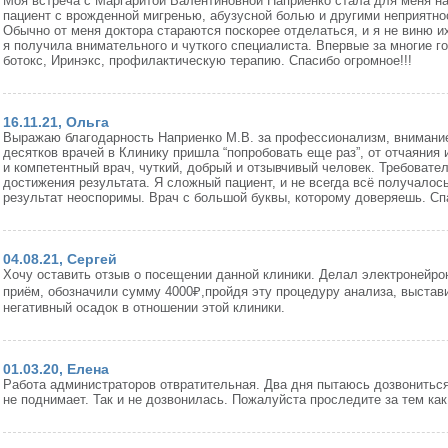
Моя встреча с Маргаритой Валентиновной Наприенко стала для меня н
пациент с врожденной мигренью, абузусной болью и другими неприятно
Обычно от меня доктора стараются поскорее отделаться, и я не виню и
я получила внимательного и чуткого специалиста. Впервые за многие г
ботокс, Иринэкс, профилактическую терапию. Спасибо огромное!!!
16.11.21, Ольга
Выражаю благодарность Наприенко М.В. за профессионализм, внимание,
десятков врачей в Клинику пришла “попробовать еще раз”, от отчаяния
и компетентный врач, чуткий, добрый и отзывчивый человек. Требовате
достижения результата. Я сложный пациент, и не всегда всё получалось
результат неоспоримы. Врач с большой буквы, которому доверяешь. Сп
04.08.21, Сергей
Хочу оставить отзыв о посещении данной клиники. Делал электронейро
приём, обозначили сумму 4000₽,пройдя эту процедуру анализа, выставил
негативный осадок в отношении этой клиники.
01.03.20, Елена
Работа администраторов отвратительная. Два дня пытаюсь дозвониться 
не поднимает. Так и не дозвонилась. Пожалуйста проследите за тем ка