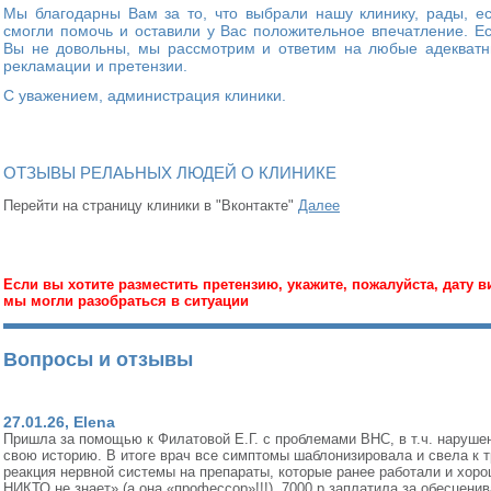
Мы благодарны Вам за то, что выбрали нашу клинику, рады, е
смогли помочь и оставили у Вас положительное впечатление. Е
Вы не довольны, мы рассмотрим и ответим на любые адекват
рекламации и претензии.
С уважением, администрация клиники.
ОТЗЫВЫ РЕЛАЬНЫХ ЛЮДЕЙ О КЛИНИКЕ
Перейти на страницу клиники в "Вконтакте"
Далее
Если вы хотите разместить претензию, укажите, пожалуйста, дату 
мы могли разобраться в ситуации
Вопросы и отзывы
27.01.26, Elena
Пришла за помощью к Филатовой Е.Г. с проблемами ВНС, в т.ч. наруше
свою историю. В итоге врач все симптомы шаблонизировала и свела к т
реакция нервной системы на препараты, которые ранее работали и хорош
НИКТО не знает» (а она «профессор»!!!). 7000 р заплатила за обесценив