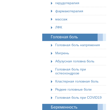
гирудотерапия
фармакотерапия
массаж
ЛФК
Головная боль
Головная боль напряжения
Мигрень
Абузусная головна боль
Головная боль при
остеохондрозе
Кластерная головная боль
Редкие головные боли
Головная боль при COVID19
Беременность