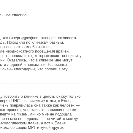
ьшое спасибо
, как гипергидроз(пов ышенная потливость
ась. Походили по клиникам разным,
ены посоветовал обратиться
сле неоднокоатного посещения врачей
ботают специалисты, которые знают специфику
и. Оказалось, что в клинике мне могут
ости ладоней и подмышек, Наприенко
 очень благодарны, что попали в эту
ду говорить о клинике в целом, скажу только
оворят ЦНС + панические атаки, к Елене
очень понравилась она также как человек —
ихотерапевт, успокаивать впринципе не ее
апевту на прием, лично мне не подощла
но врач мне не подошел — не читайте между
сихологическом плане, а вот к Елене
ехала со своим МРТ и кучей других