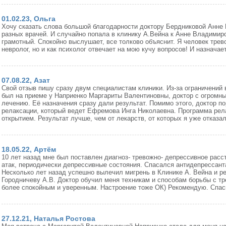
01.02.23, Ольга
Хочу сказать слова большой благодарности доктору Бердниковой Анне 
разных врачей. И случайно попала в клинику А.Вейна к Анне Владимир
грамотный. Спокойно выслушает, все толково объяснит. Я человек трев
невролог, но и как психолог отвечает на мою кучу вопросов! И назначае
07.08.22, Азат
Свой отзыв пишу сразу двум специалистам клиники. Из-за ограничений 
был на приеме у Наприенко Маргариты Валентиновны, доктор с огромн
лечению. Её назначения сразу дали результат. Помимо этого, доктор п
релаксации, который ведет Ефремова Инга Николаевна. Программа рел
открытием. Результат лучше, чем от лекарств, от которых я уже отказа
18.05.22, Артём
10 лет назад мне был поставлен диагноз- тревожно- депрессивное расс
атак, периодически депрессивные состояния. Спасался антидепрессанта
Несколько лет назад успешно вылечил мигрень в Клинике А. Вейна и р
Городничеву А.В. Доктор обучил меня техникам и способам борьбы с тр
более спокойным и уверенным. Настроение тоже ОК) Рекомендую. Спас
27.12.21, Наталья Ростова