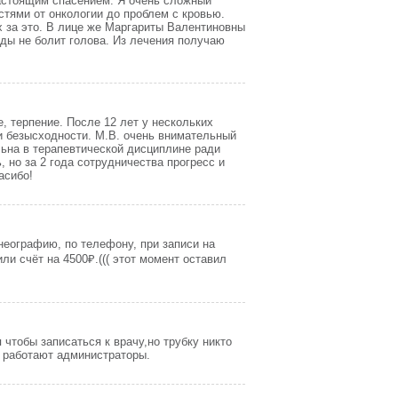
астоящим спасением. Я очень сложный
стями от онкологии до проблем с кровью.
х за это. В лице же Маргариты Валентиновны
оды не болит голова. Из лечения получаю
 терпение. После 12 лет у нескольких
 и безысходности. М.В. очень внимательный
льна в терапевтической дисциплине ради
, но за 2 года сотрудничества прогресс и
асибо!
неографию, по телефону, при записи на
и счёт на 4500₽.((( этот момент оставил
чтобы записаться к врачу,но трубку никто
к работают администраторы.